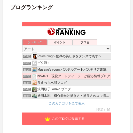
ブログランキング
忘郷クオリア
855位
貴方のパワースポット化をお手伝い
856位
ランキング
ポイント
ブロ画
インスピハック
857位
blog/ 濱口 直輝 (はまぐち なおき)
858位
Raivs blog〜世界の美しさをダンスで表す〜
859位
ピク速+
860位
Masayo's room パステルアートパステリア書筆文字
861位
bibiART | 現役アートディーラーが綴る情報ブログ
862位
りえっち水彩ブログ
863位
浪岡順子 Yoriko ブログ
864位
透明水彩！初心者向け描き方・塗り方のコツ情報サイト
865位
アートは心のごちそう
866位
このカテゴリを全て表示
トミのログ
867位
参加する
ホーム美術部
868位
このブログに投票する
プチアトリエ
869位