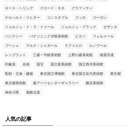
キース・ヘリング
クロード・モネ
グラフィティ
ゲルハルト・リヒター
コンスタブル
ゴッホ
ゴーガン
ジョルジュ・ド・ラ・トゥール
ジョルジュ・ブラック
セザンヌ
バンクシー
パナソニック汐留美術館
ピカソ
フェルメール
ブーシェ
マルク・シャガール
ラファエロ
ルノワール
レンブラント
三菱一号館美術館
上野の森美術館
俵屋宗達
印象派
名画
国宝
国立新美術館
国立西洋美術館
彫刻・立体・建築
東京国立博物館
東京国立近代美術館
東京都
東京都美術館
森アーツセンターギャラリー
横浜美術館
神奈川県
葛飾北斎
人気の記事