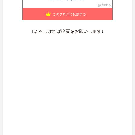
ライラの音色
873位
参加する
トミのログ
874位
このブログに投票する
ホーム美術部
875位
↑よろしければ投票をお願いします↓