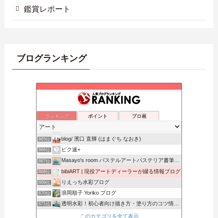
鑑賞レポート
ブログランキング
気が向くままに
861位
忘郷クオリア
862位
ランキング
ポイント
ブロ画
貴方のパワースポット化をお手伝い
863位
インスピハック
864位
blog/ 濱口 直輝 (はまぐち なおき)
865位
ピク速+
866位
Masayo's room パステルアートパステリア書筆文字
867位
bibiART | 現役アートディーラーが綴る情報ブログ
868位
りえっち水彩ブログ
869位
浪岡順子 Yoriko ブログ
870位
透明水彩！初心者向け描き方・塗り方のコツ情報サイト
871位
アートは心のごちそう
872位
このカテゴリを全て表示