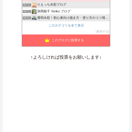
りえっち水彩ブログ
861位
浪岡順子 Yoriko ブログ
862位
透明水彩！初心者向け描き方・塗り方のコツ情報サイト
863位
SOUKA DESIGN STUDIO blog
864位
このカテゴリを全て表示
アートは心のごちそう
865位
参加する
ライラの音色
866位
このブログに投票する
トミのログ
867位
↑よろしければ投票をお願いします↓