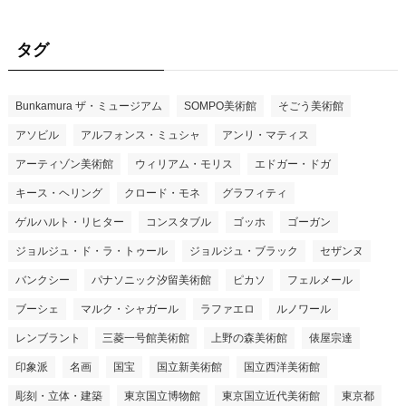
ゴ
リ
タグ
ー
Bunkamura ザ・ミュージアム
SOMPO美術館
そごう美術館
アソビル
アルフォンス・ミュシャ
アンリ・マティス
アーティゾン美術館
ウィリアム・モリス
エドガー・ドガ
キース・ヘリング
クロード・モネ
グラフィティ
ゲルハルト・リヒター
コンスタブル
ゴッホ
ゴーガン
ジョルジュ・ド・ラ・トゥール
ジョルジュ・ブラック
セザンヌ
バンクシー
パナソニック汐留美術館
ピカソ
フェルメール
ブーシェ
マルク・シャガール
ラファエロ
ルノワール
レンブラント
三菱一号館美術館
上野の森美術館
俵屋宗達
印象派
名画
国宝
国立新美術館
国立西洋美術館
彫刻・立体・建築
東京国立博物館
東京国立近代美術館
東京都