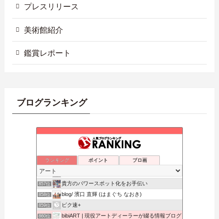
プレスリリース
美術館紹介
鑑賞レポート
ブログランキング
気が向くままに
853位
絵とWebとネコさん
854位
ランキング
ポイント
ブロ画
Shimada Sanami Official Blog
855位
忘郷クオリア
856位
貴方のパワースポット化をお手伝い
857位
blog/ 濱口 直輝 (はまぐち なおき)
858位
ピク速+
859位
bibiART | 現役アートディーラーが綴る情報ブログ
860位