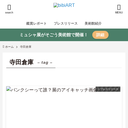
search
MENU
鑑賞レポート
プレスリリース
美術館紹介
ミュシャ展がそごう美術館で開催！
詳細
ホーム
寺田倉庫
寺田倉庫
– tag –
プレスリリース