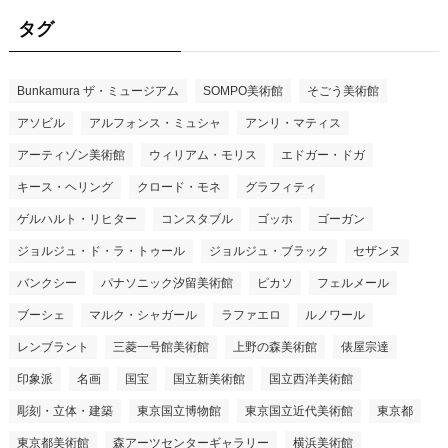
リ
タグ
ー
Bunkamura ザ・ミュージアム
SOMPO美術館
そごう美術館
アソビル
アルフォンス・ミュシャ
アンリ・マティス
アーティゾン美術館
ウィリアム・モリス
エドガー・ドガ
キース・ヘリング
クロード・モネ
グラフィティ
ゲルハルト・リヒター
コンスタブル
ゴッホ
ゴーガン
ジョルジュ・ド・ラ・トゥール
ジョルジュ・ブラック
セザンヌ
バンクシー
パナソニック汐留美術館
ピカソ
フェルメール
ブーシェ
マルク・シャガール
ラファエロ
ルノワール
レンブラント
三菱一号館美術館
上野の森美術館
俵屋宗達
印象派
名画
国宝
国立新美術館
国立西洋美術館
彫刻・立体・建築
東京国立博物館
東京国立近代美術館
東京都
東京都美術館
森アーツセンターギャラリー
横浜美術館