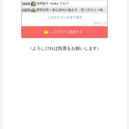
浪岡順子 Yoriko ブログ
870位
透明水彩！初心者向け描き方・塗り方のコツ情報サイト
871位
アートは心のごちそう
872位
このカテゴリを全て表示
ライラの音色
873位
参加する
トミのログ
874位
このブログに投票する
ホーム美術部
875位
↑よろしければ投票をお願いします↓