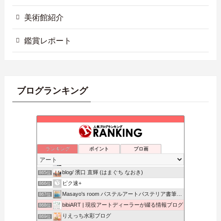
美術館紹介
鑑賞レポート
ブログランキング
気が向くままに
861位
忘郷クオリア
862位
ランキング
ポイント
ブロ画
貴方のパワースポット化をお手伝い
863位
インスピハック
864位
blog/ 濱口 直輝 (はまぐち なおき)
865位
ピク速+
866位
Masayo's room パステルアートパステリア書筆文字
867位
bibiART | 現役アートディーラーが綴る情報ブログ
868位
りえっち水彩ブログ
869位